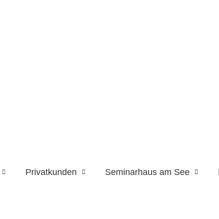
tskunden
Privatkunden
Seminarhaus am S
Privatkunden
Seminarhaus am See
Eine kurze Einführung