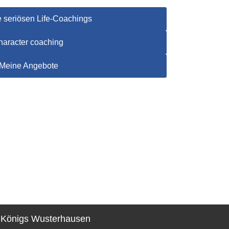
 seriösen Life-Coachings
haracter coaching
Meine Angebote
1 Königs Wusterhausen